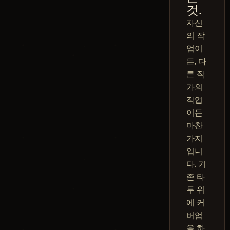
것.
자신
의 작
업이
든, 다
른 작
가의
작업
이든
마찬
가지
입니
다. 기
존 타
투 위
에 커
버업
을 하