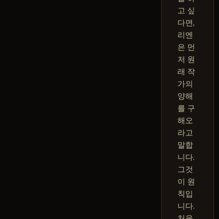
고 싶
다면,
리엔
은 먼
저 원
래 작
가의
양해
를 구
해오
라고
말합
니다.
그것
이 원
칙입
니다.
처음