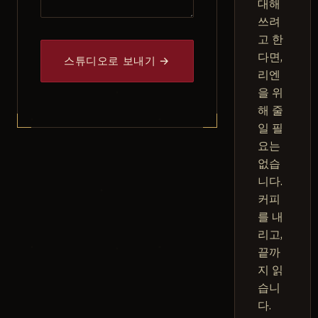
대해
쓰려
고 한
다면,
스튜디오로 보내기 →
리엔
을 위
해 줄
일 필
요는
없습
니다.
커피
를 내
리고,
끝까
지 읽
습니
다.