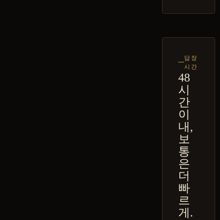
답장
시간
48
시
간
이
내,
보
통
은
더
빠
르
게.