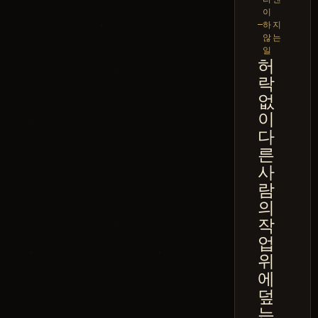
이
하지
않는
일
허
락
없
이
다
른
사
람
의
작
업
위
에
덮
는