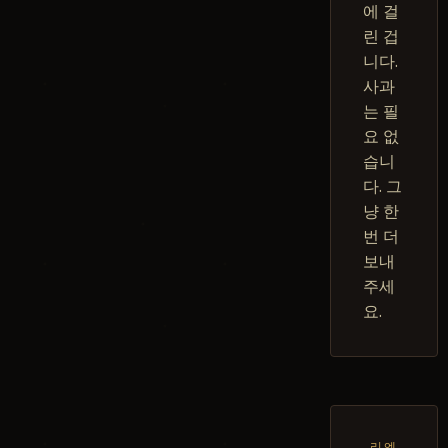
에 걸
린 겁
니다.
사과
는 필
요 없
습니
다. 그
냥 한
번 더
보내
주세
요.
리엔