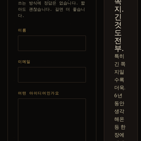
쪽
쓰는 방식에 정답은 없습니다. 짧
지.
아도 괜찮습니다. 길면 더 좋습니
긴
다.
것
도
이름
전
부.
특히
이메일
긴 쪽
지일
수록
더욱.
어떤 아이디어인가요
6년
동안
생각
해온
등 한
장에