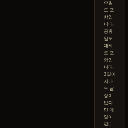
주말
도 포
함입
니다.
공휴
일도
대체
로 포
함입
니다.
3일이
지나
도 답
장이
없다
면 메
일이
필터