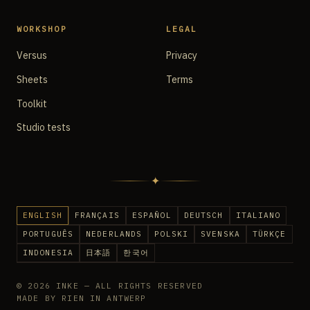
WORKSHOP
LEGAL
Versus
Privacy
Sheets
Terms
Toolkit
Studio tests
✦
ENGLISH
FRANÇAIS
ESPAÑOL
DEUTSCH
ITALIANO
PORTUGUÊS
NEDERLANDS
POLSKI
SVENSKA
TÜRKÇE
INDONESIA
日本語
한국어
© 2026 INKE — ALL RIGHTS RESERVED
MADE BY RIEN IN ANTWERP