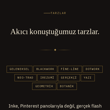
TARZLAR
Akıcı konuştuğumuz tarzlar.
✦
GELENEKSEL
BLACKWORK
FINE-LINE
DOTWORK
NEO-TRAD
IREZUMI
GERÇEKÇI
YAZI
GEOMETRIK
BOTANIK
Inke, Pinterest panolarıyla değil, gerçek flash