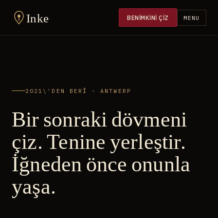
Inke
BENIMKINI ÇIZ
MENU
2021\'DEN BERİ · ANTWERP
Bir sonraki dövmeni
çiz. Tenine yerleştir.
İğneden önce onunla
yaşa.