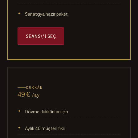
Sanatçıya hazır paket
SEANS\'I SEÇ
DÜKKÂN
49 €
/ay
Dövme dükkânları için
Aylık 40 müşteri fikri