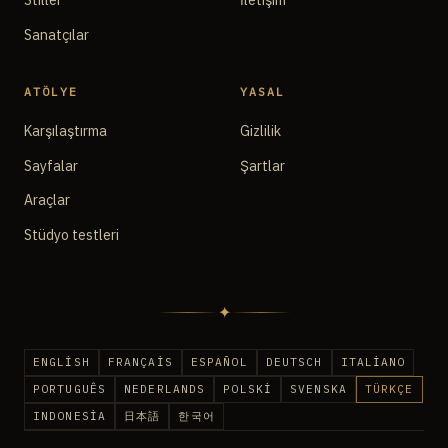
Stiller
İletişim
Sanatçılar
ATÖLYE
YASAL
Karşılaştırma
Gizlilik
Sayfalar
Şartlar
Araçlar
Stüdyo testleri
✦
ENGLISH
FRANÇAIS
ESPAÑOL
DEUTSCH
ITALIANO
PORTUGUÊS
NEDERLANDS
POLSKI
SVENSKA
TÜRKÇE
INDONESIA
日本語
한국어