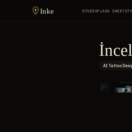
Inke
STUDIO
FLASH SHEET
ST
İnce
AI Tattoo Desi