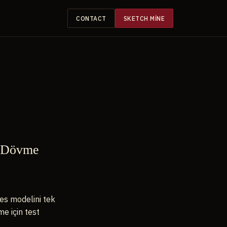
CONTACT
SKETCH MINE
: Dövme
es modelini tek
e için test