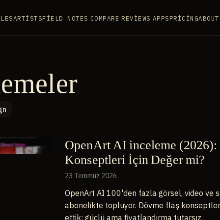
YLES
ARTISTS
FIELD NOTES
COMPARE
REVIEWS
APPS
PRICING
ABOUT
lemeler
gn
OpenArt AI inceleme (2026)
Konseptleri İçin Değer mi?
23 Temmuz 2026
OpenArt AI 100'den fazla görsel, video ve s
abonelikte topluyor. Dövme flaş konseptlem
ettik: güçlü ama fiyatlandırma tutarsız.