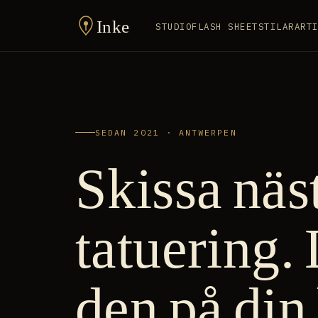
Inke
STUDIO
FLASH SHEET
STILAR
ART
SEDAN 2021 · ANTWERPEN
Skissa näs
tatuering.
den på din