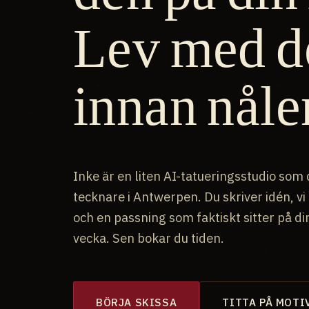
Lev med d
innan nåle
Inke är en liten AI-tatueringsstudio som d
tecknare i Antwerpen. Du skriver idén, vi 
och en passning som faktiskt sitter på di
vecka. Sen bokar du tiden.
BÖRJA SKISSA
TITTA PÅ MOTI