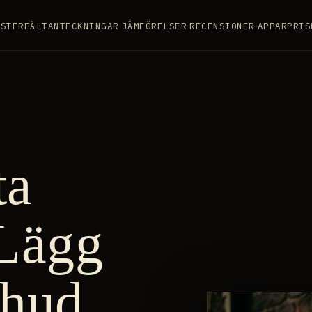
ISTER
FÄLTANTECKNINGAR
JÄMFÖRELSER
RECENSIONER
APPAR
PRIS
ta
 Lägg
 hud.