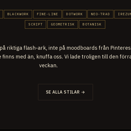
BLACKWORK
FINE-LINE
DOTWORK
NEO-TRAD
IREZU
SCRIPT
GEOMETRISK
BOTANISK
på riktiga flash-ark, inte på moodboards från Pinteres
e finns med än, knuffa oss. Vi lade troligen till den förr
veckan.
SE ALLA STILAR →