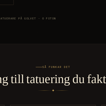
TATUERARE PÅ GOLVET · 0 FOTON
SÅ FUNKAR DET
 till tatuering du fakti
✦