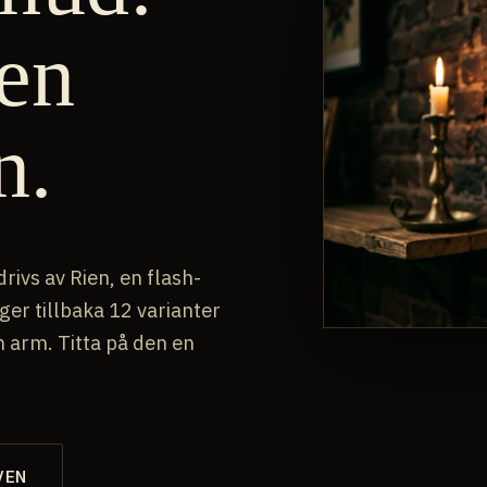
en
n.
rivs av Rien, en flash-
ger tillbaka 12 varianter
n arm. Titta på den en
VEN