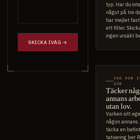
typ. Har du int
något på tre d
har mejlet fast
ett filter. Skick
ingen ursäkt b
SKICKA IVÄG →
VAD HON I
GÖR
Täcker nå
annans arb
utan lov.
Varken sitt ege
någon annans. 
täcka en befint
tatuering ber R