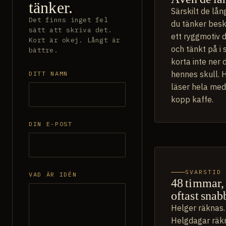
tänker.
Särskilt de lå
Det finns inget fel
du tänker besk
sätt att skriva det.
ett ryggmotiv 
Kort är okej. Långt är
och tänkt på i s
bättre.
korta inte ner 
hennes skull. 
DITT NAMN
läser hela med
kopp kaffe.
DIN E-POST
SVARSTID
VAD ÄR IDÉN
48 timmar,
oftast snab
Helger räknas.
Helgdagar räk