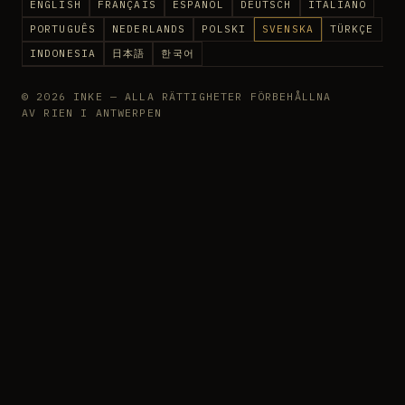
ENGLISH
FRANÇAIS
ESPAÑOL
DEUTSCH
ITALIANO
PORTUGUÊS
NEDERLANDS
POLSKI
SVENSKA
TÜRKÇE
INDONESIA
日本語
한국어
© 2026 INKE — ALLA RÄTTIGHETER FÖRBEHÅLLNA
AV RIEN I ANTWERPEN