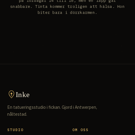
på lördagar 14 till 18, men en lapp går
snabbare. Tinta kommer troligen att hälsa. Hon
biter bara i dörrkarmen.
Inke
En tatueringsstudio i fickan. Gjord i Antwerpen,
nåltestad.
STUDIO
OM OSS