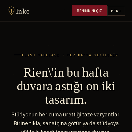
Inke
BENIMKINI ÇIZ
MENU
FLASH TABELASI · HER HAFTA YENILENIR
Rien\'in bu hafta
duvara astığı on iki
tasarım.
Stüdyonun her cuma ürettiği taze varyantlar.
Birine tıkla, sanatçına götür ya da stüdyoya