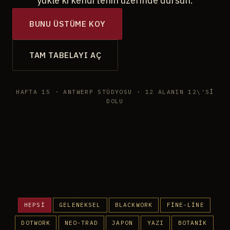
yükle ki kendi tenin üzerinde dursun.
BUNU ÜSTÜME KOY
TAM TABELAYI AÇ
HAFTA 15 · ANTWERP STÜDYOSU · 12 ALANIN 12\'SI
DOLU
HEPSI
GELENEKSEL
BLACKWORK
FINE-LINE
DOTWORK
NEO-TRAD
JAPON
YAZI
BOTANIK