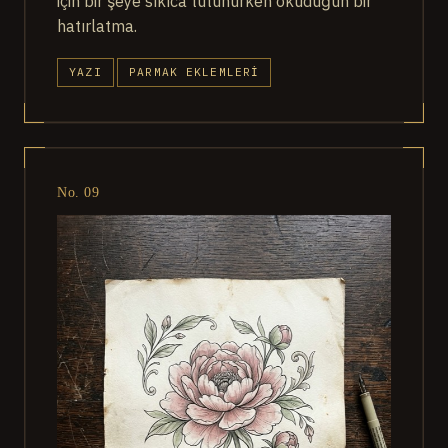
için bir şeye sıkıca tutunurken okuduğun bir
hatırlatma.
YAZI
PARMAK EKLEMLERI
No. 09