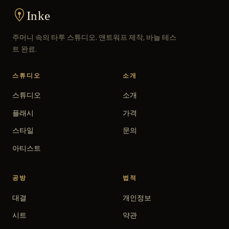
Inke
주머니 속의 타투 스튜디오. 앤트워프 제작, 바늘 테스
트 완료.
스튜디오
소개
스튜디오
소개
플래시
가격
스타일
문의
아티스트
공방
법적
대결
개인정보
시트
약관