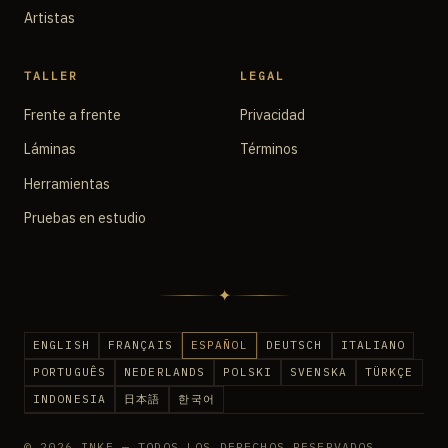
Artistas
TALLER
LEGAL
Frente a frente
Privacidad
Láminas
Términos
Herramientas
Pruebas en estudio
✦
ENGLISH
FRANÇAIS
ESPAÑOL
DEUTSCH
ITALIANO
PORTUGUÊS
NEDERLANDS
POLSKI
SVENSKA
TÜRKÇE
INDONESIA
日本語
한국어
© 2026 INKE — TODOS LOS DERECHOS RESERVADOS