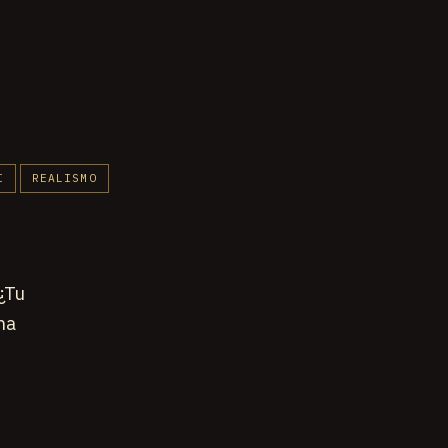
I
REALISMO
¿Tu
na