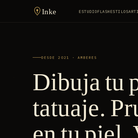
Inke
ESTUDIO
FLASH
ESTILOS
ART
DESDE 2021 · AMBERES
Dibuja tu
tatuaje. P
en tu piel.