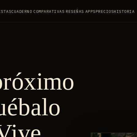
ISTAS
CUADERNO
COMPARATIVAS
RESEÑAS
APPS
PRECIOS
HISTORIA
 próximo
ruébalo
 Vive