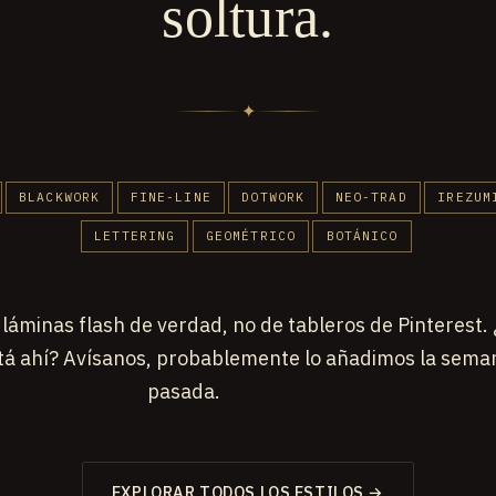
soltura.
✦
BLACKWORK
FINE-LINE
DOTWORK
NEO-TRAD
IREZUM
LETTERING
GEOMÉTRICO
BOTÁNICO
láminas flash de verdad, no de tableros de Pinterest. 
stá ahí? Avísanos, probablemente lo añadimos la sema
pasada.
EXPLORAR TODOS LOS ESTILOS →