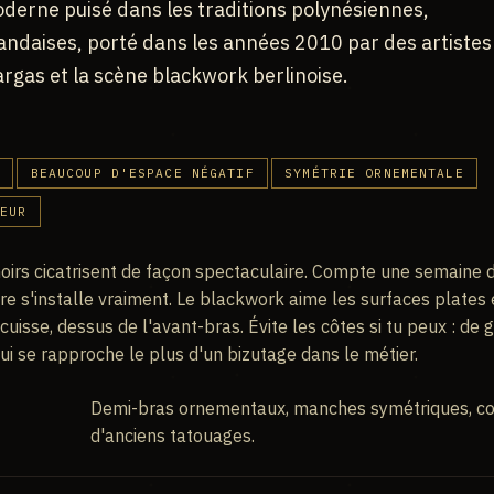
erne puisé dans les traditions polynésiennes,
landaises, porté dans les années 2010 par des artistes
rgas et la scène blackwork berlinoise.
E
BEAUCOUP D'ESPACE NÉGATIF
SYMÉTRIE ORNEMENTALE
LEUR
oirs cicatrisent de façon spectaculaire. Compte une semaine d
re s'installe vraiment. Le blackwork aime les surfaces plates 
 cuisse, dessus de l'avant-bras. Évite les côtes si tu peux : de 
qui se rapproche le plus d'un bizutage dans le métier.
Demi-bras ornementaux, manches symétriques, co
d'anciens tatouages.