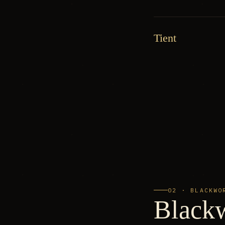
Tient
02 · BLACKWO
Black