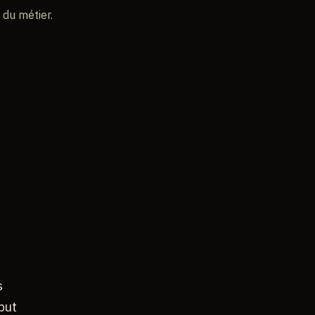
 du métier.
s
but