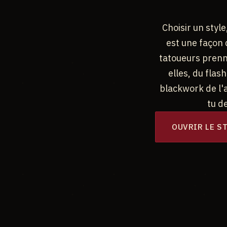
Choisir un styl
est une façon d
tatoueurs prenne
elles, du flas
blackwork de l'a
tu d
OUVRIR LE S