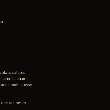
man
s aplats saturés
 aime la chair :
traditionnel hausse
 que tes petits-