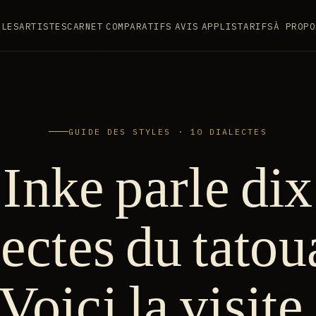
YLES
ARTISTES
CARNET
COMPARATIFS
AVIS
APPLIS
TARIFS
À PROPO
GUIDE DES STYLES · 10 DIALECTES
Inke parle dix
lectes du tatou
Voici la visite