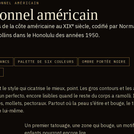
ONNEL AMÉRICAIN
ionnel américain
 de la côte américaine au XIXᵉ siècle, codifié par Nor
Collins dans le Honolulu des années 1950.
RANCS
PALETTE DE SIX COULEURS
OMBRE PORTÉE NOIRE
S
st le style qui cicatrise le mieux, point. Les gros contours et le
n perfecto, encore lisibles quand le reste du corps a ramolli. Il
s, mollets, pectoraux. Partout où la peau s'étire et bouge, le 
e lui-même.
Un premier tatouage, une zone qui bouge, un motif
enfants pourront encore lire.