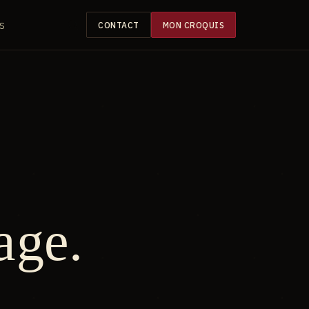
S
CONTACT
MON CROQUIS
age.
.