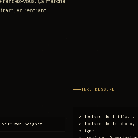
le rendez-vous. Ça marche
 tram, en rentrant.
INKE DESSINE
> lecture de l'idée...
> lecture de la photo, 
 pour mon poignet
poignet...
> tracé de 12 variantes