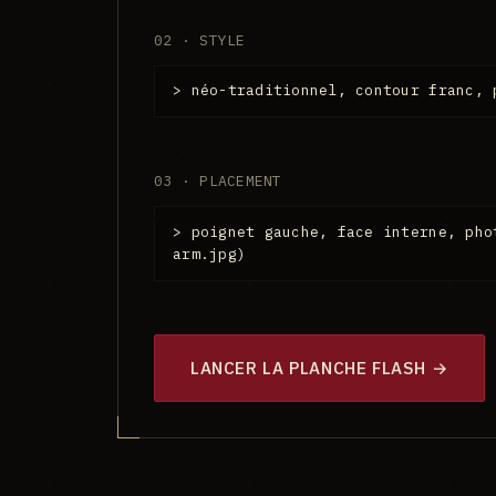
02 · STYLE
> néo-traditionnel, contour franc, 
03 · PLACEMENT
> poignet gauche, face interne, pho
arm.jpg)
LANCER LA PLANCHE FLASH →