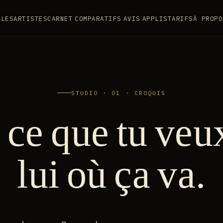
YLES
ARTISTES
CARNET
COMPARATIFS
AVIS
APPLIS
TARIFS
À PROPO
STUDIO · 01 · CROQUIS
 ce que tu ve
lui où ça va.