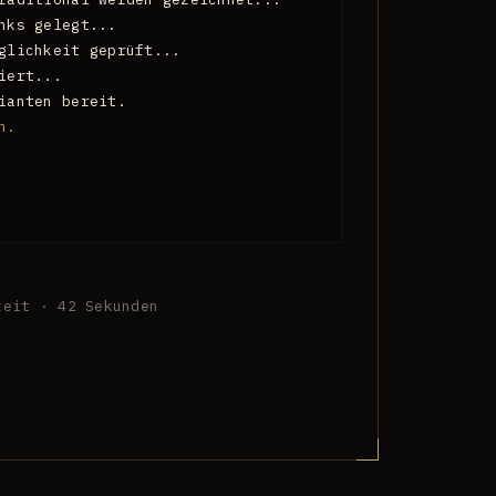
nks gelegt...
glichkeit geprüft...
iert...
ianten bereit.
n.
zeit · 42 Sekunden