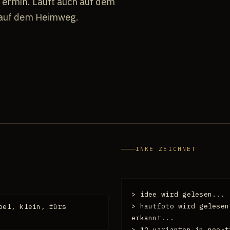
Termin. Läuft auch auf dem
 auf dem Heimweg.
INKE ZEICHNET
> idee wird gelesen...
> hautfoto wird gelesen
bel, klein, fürs
erkannt...
> 12 varianten in neo-t