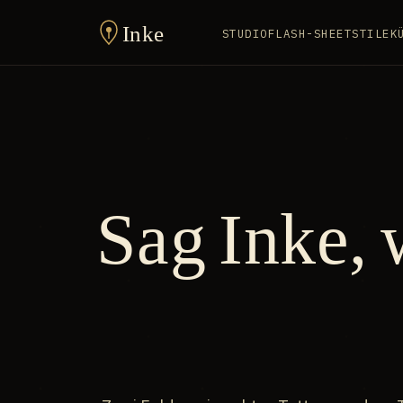
Inke
STUDIO
FLASH-SHEET
STILE
K
Sag Inke, 