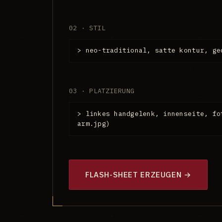
02 · STIL
> neo-traditional, satte kontur, ge
03 · PLATZIERUNG
> linkes handgelenk, innenseite, fo
arm.jpg)
FLASH-SHEET ERZEUGEN →