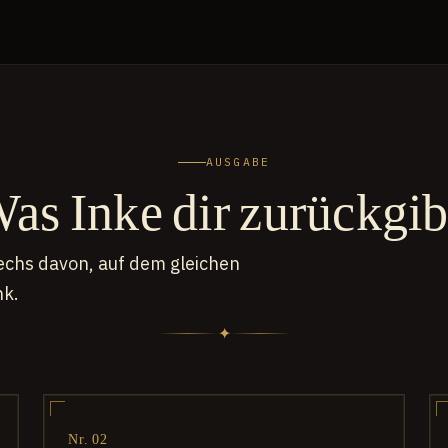
AUSGABE
as Inke dir zurückgib
sechs davon, auf dem gleichen
k.
✦
Nr. 02