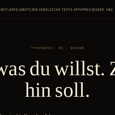
ÜNSTLER
FELDNOTIZEN
VERGLEICHE
TESTS
APPS
PREISE
ÜBER UNS
STUDIO · 01 · SKIZZE
was du willst. 
hin soll.