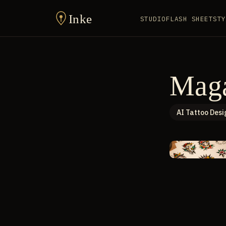
Inke
STUDIO
FLASH SHEET
STY
Mag
AI Tattoo Desi