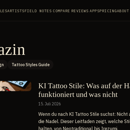
LES
ARTISTS
FIELD NOTES
COMPARE
REVIEWS
APPS
PRICING
ABOUT
azin
gn
Tattoo Styles Guide
KI Tattoo Stile: Was auf der H
funktioniert und was nicht
15. Juli 2026
Wenn du nach KI Tattoo Stile suchst: Nicht
die Nadel. Dieser Leitfaden zeigt, welche Sti
halten, von Neotraditional bis Irezumi.