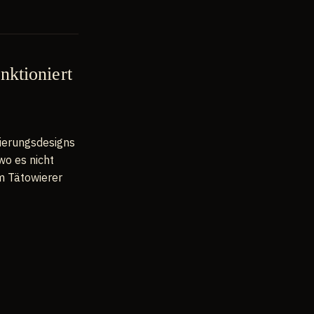
nktioniert
ierungsdesigns
wo es nicht
em Tätowierer