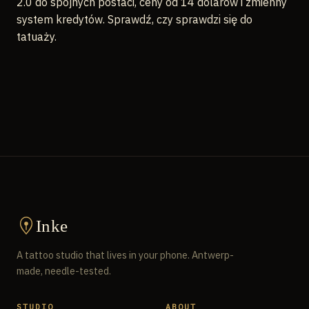
2.0 do spójnych postaci, ceny od 14 dolarów i zmienny
system kredytów. Sprawdź, czy sprawdzi się do
tatuaży.
Inke
A tattoo studio that lives in your phone. Antwerp-
made, needle-tested.
STUDIO
ABOUT