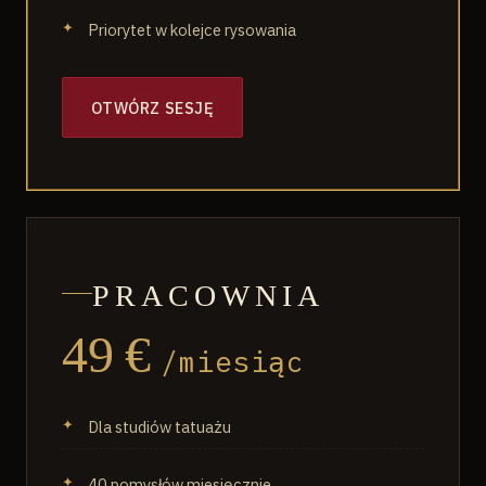
Priorytet w kolejce rysowania
OTWÓRZ SESJĘ
PRACOWNIA
49 €
/miesiąc
Dla studiów tatuażu
40 pomysłów miesięcznie