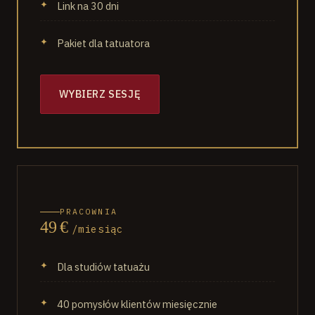
Link na 30 dni
Pakiet dla tatuatora
WYBIERZ SESJĘ
PRACOWNIA
49 €
/miesiąc
Dla studiów tatuażu
40 pomysłów klientów miesięcznie