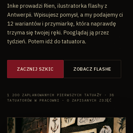
Inke prowadzi Rien, ilustratorka flashy z
Antwerpii. Wpisujesz pomysł, a my podajemy ci
12 wariantów i przymiarkę, która naprawdę
trzyma się twojej ręki. Pooglądaj ją przez
tydzień. Potem idź do tatuatora.
ZACZNIJ SZKIC
ZOBACZ FLASHE
1 200 ZAPLANOWANYCH PIERWSZYCH TATUAŻY · 38
TATUATORÓW W PRACOWNI · 0 ZAPISANYCH ZDJĘĆ